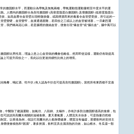
正常的膽固醇水平，而運動分為帶氧及無氧兩種，帶氧運動指運動量輕至中度水平的運
人體內的膽固醇分為良性膽固醇 (高密度脂蛋白膽固醇) 及壞膽固醇 (低密度脂蛋白
管壁受損，如高血壓令血管壁出現輕微損傷，或因煙酒而來的毒素令血管壁受損，所引起的一
血管壁變硬，血管變窄，血液通過困難，若四份之三或以上的血管被堵塞，一旦劇烈運
，我們稱為冠心病，若是腦裡的微絲血管，便會出現“爆血管”或“腦出血”，腦中風可以
性膽固醇比男性高，理論上患上心血管病的機會也略低，然而即使這樣，運動仍有助提高
固醇理論上可提升四份之一，長此以往更達持續性比例上的增長。
晚餐，喝紅酒、吃牛扒 (有人認為牛扒也可提高良性膽固醇)，當然所有東西都不宜過
的食物，中醫除了建議運動，如氣功、八段錦、太極外，亦有許多防治膽固醇過高的食療，包
，也可談談與高爾夫相關的滋補食療。夏天暑氣重，人體流失水份多，可是熱量仍然積
地制宜。以香港為例，假設打高爾夫的人都身體健康，體質沒有偏虛，那麼飲料的安排主
身體便會積熱和“困濕”，暑多挾濕，飲料宜具去濕清熱的功效，如山楂水、冬瓜湯一類