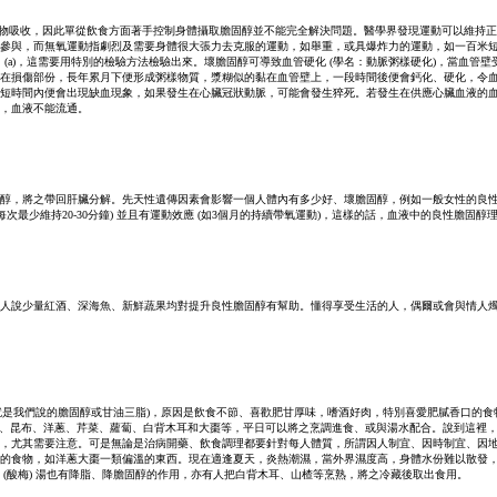
食物吸收，因此單從飲食方面著手控制身體攝取膽固醇並不能完全解決問題。醫學界發現運動可以維持
參與，而無氧運動指劇烈及需要身體很大張力去克服的運動，如舉重，或具爆炸力的運動，如一百米短跑。
白 (a)，這需要用特別的檢驗方法檢驗出來。壞膽固醇可導致血管硬化 (學名：動脈粥樣硬化)，當血
在損傷部份，長年累月下便形成粥樣物質，漿糊似的黏在血管壁上，一段時間後便會鈣化、硬化，令
短時間內便會出現缺血現象，如果發生在心臟冠狀動脈，可能會發生猝死。若發生在供應心臟血液的血管
，血液不能流通。
醇，將之帶回肝臟分解。先天性遺傳因素會影響一個人體內有多少好、壞膽固醇，例如一般女性的良
每次最少維持20-30分鐘) 並且有運動效應 (如3個月的持續帶氧運動)，這樣的話，血液中的良性膽
人說少量紅酒、深海魚、新鮮蔬果均對提升良性膽固醇有幫助。懂得享受生活的人，偶爾或會與情人燭光
(這就是我們說的膽固醇或甘油三脂)，原因是飲食不節、喜歡肥甘厚味，嗜酒好肉，特別喜愛肥膩香口
海帶、昆布、洋蔥、芹菜、蘿蔔、白背木耳和大棗等，平日可以將之烹調進食、或與湯水配合。說到這裡
，尤其需要注意。可是無論是治病開藥、飲食調理都要針對每人體質，所謂因人制宜、因時制宜、因
的食物，如洋蔥大棗一類偏溫的東西。現在適逢夏天，炎熱潮濕，當外界濕度高，身體水份難以散發，
(酸梅) 湯也有降脂、降膽固醇的作用，亦有人把白背木耳、山楂等烹熟，將之冷藏後取出食用。