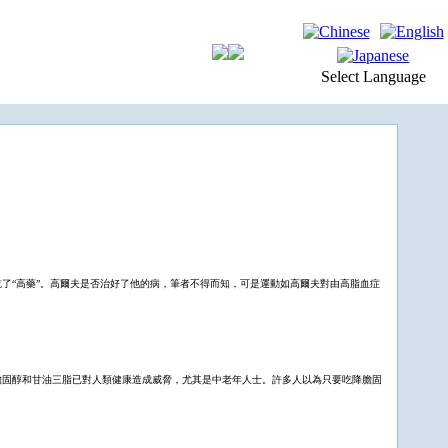
Select Language
了“高藥”。高爾夫是否治好了他的病，筆者不得而知，可是運動如高爾夫對由高脂血症
膽固醇和甘油三脂已對人類健康造成威脅，尤其是中老年人士。許多人以為只要吃降膽固