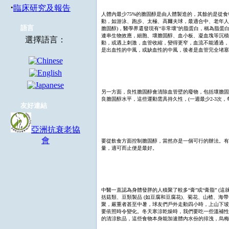
·
臨床研究及報告
人體內最少75%的膽固醇是由人體製造的，其餘的是從
動，如游泳、跑步、太極、高爾夫球，最適合中、老年人
語言
膽固醇)，醫學界還發現有“非常壞”的脂蛋白，稱為脂蛋
連串生物效應，細胞、壞膽固醇、血小板、凝血塊等沉積
選擇語言：
動，或遇上刺激，血管收縮，變得更窄，血流不能通過，
是出血性的中風，或缺血性的中風，後者是血管完全堵塞
另一方面，良性膽固醇會清除血管壁的廢物，包括壞膽固
良膽固醇水平，這些運動需具持久性，(一週最少2-3次，
友好連結
亞洲抗衰老協
會
要從飲食方面控制膽固醇，當然亦是一個可行的辦法。有
量，適可而止便是最好。
中醫一直認為身體發胖的人積聚了較多“膏”或“膏脂” 
括菇類、豆類製品 (如豆腐和豆腐花)、菊花、山楂、
聚，嚴重者甚至中暑，球友們戶外走動四小時，上山下坡
要依照時令變化。冬天寒涼乾燥時，我們要吃一些溫補性
的清涼飲品，這些食物本身能加速體內水份的排洩，烏梅 