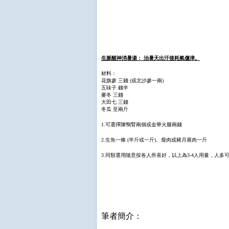
生脈醒神消暑湯： 治暑天出汗後耗氣傷津。
材料：
花旗參 三錢 (或北沙參一兩)
五味子 錢半
麥冬 三錢
大田七 三錢
冬瓜 至兩斤
1.可選擇陳鴨腎兩個或金華火腿兩錢
2.生魚一條 (半斤或一斤)、瘦肉或豬月展肉一斤
3.同類選用隨意按各人所喜好，以上為3-4人用量，人多
筆者簡介：