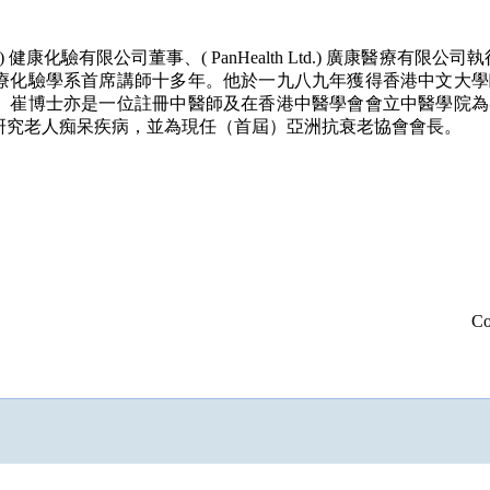
entre Ltd. ) 健康化驗有限公司董事、( PanHealth Ltd.) 廣康醫療
療化驗學系首席講師十多年。他於一九八九年獲得香港中文大學
。崔博士亦是一位註冊中醫師及在香港中醫學會會立中醫學院為
研究老人痴呆疾病，並為現任（首屆）亞洲抗衰老協會會長。
Co