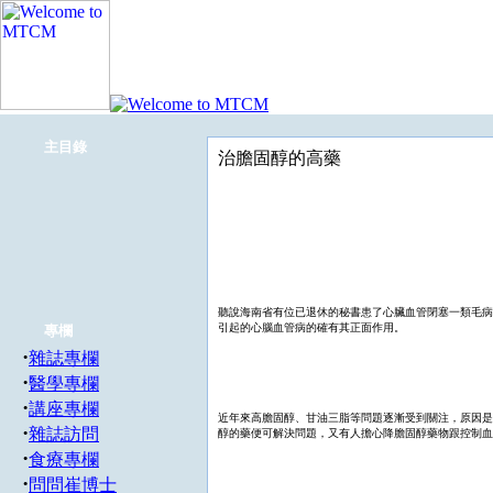
主目錄
治膽固醇的高藥
聽說海南省有位已退休的秘書患了心臟血管閉塞一類毛病
引起的心腦血管病的確有其正面作用。
專欄
·
雜誌專欄
·
醫學專欄
·
講座專欄
近年來高膽固醇、甘油三脂等問題逐漸受到關注，原因是
·
雜誌訪問
醇的藥便可解決問題，又有人擔心降膽固醇藥物跟控制血
·
食療專欄
·
問問崔博士