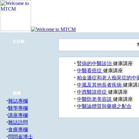
主目錄
·
腎病的中醫診治
健康講座
·
中醫看癌症
健康講座
·
柏金遜症和老人痴呆症的中
·
中風及其他長者疾病
健康講
·
中西醫談癌症
健康講座
專欄
·
中醫防老美容談
健康講座
·
雜誌專欄
·
中醫論體質與藥膳之配合
·
醫學專欄
·
講座專欄
·
雜誌訪問
·
食療專欄
·
問問崔博士